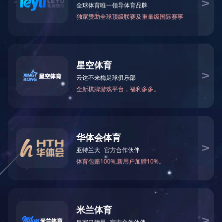
项目动态
全生产“八抓二十项
麟岛双创产业园
及
太
党群工作
社会责任
科技创新
星空(中国)
CONTACT US
星空网页版登录入口
0537-3167007
sdysjsjt@163.com
0537-3167007