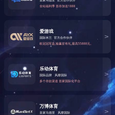
www.sabreenergyservices.com
本次应急演练
障组、设备维护组
预案，模拟施工现
现场
时的应急处理
接，反应迅速，各